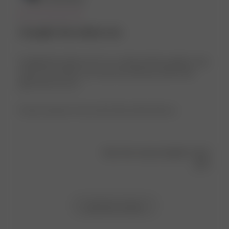
I bought the whole set.
I bought the whole set. It’s so comfy and the quality is top
notch I don’t think I can wear any other pjs other than
djerf from now on!
Product reviewed:
Go Slow Short Shorts Marula Bloom
Was this review helpful?
0
0
Load more reviews