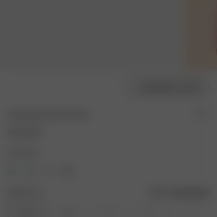
Modellgröße wählen
Go Slow Short Shorts Pink
50.00 EUR
Farbe: Pink
Größe: XXS
Größentabelle
XXS
XS
S
M
L