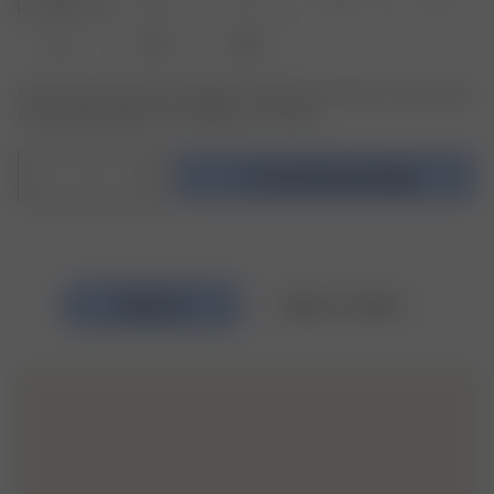
XL
XXL
3XL
Produkt oder Größe nicht verfügbar? Tippen Sie auf Ihres, um sich für die
Wiederauffüllungsbenachrichtigung anzumelden.
1
In den Warenkorb legen