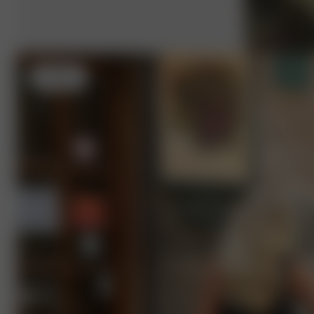
M
- 166 cm