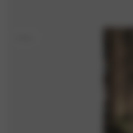
M
- 166 cm