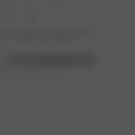
XS
S
M
L
XXL
3XL
ille que vous recherchez n'est pas disponible ? Saisissez
ecevoir une notification lorsque le produit sera de
.
Ajouter au panier
te pour les commandes au-delà de 195€