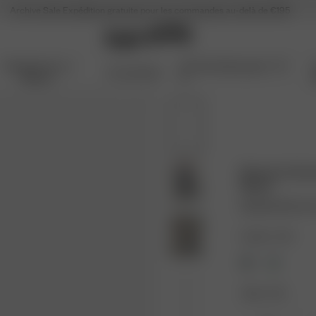
Archive Sale
Expédition gratuite pour les commandes au-delà de €195
Articles Pour La
Archive Sale jusqu'à -70
Accessoires
Maison
%
Breezy Embr
Black
65.00 EUR
130.
Couleur : Noir
Taille : XXS