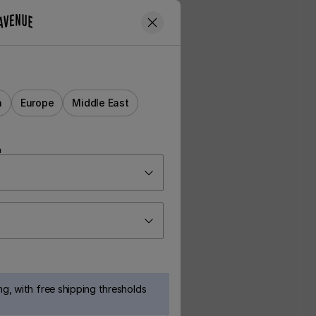
a
Europe
Middle East
n
g, with free shipping thresholds