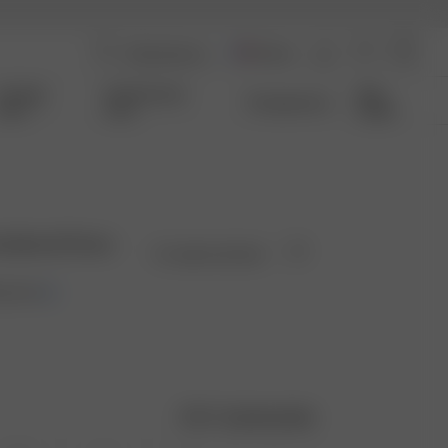
France
Coming
Qui Sommes-
Size
Transparence
Soon
nous
Guide
oidered Dress
En rupture de stock
00 EUR
Guide des tailles