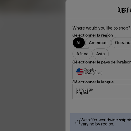
Where would you like to shop?
Sélectionner la région
All
Americas
Oceani
Africa
Asia
Sélectionner le pays de livraiso
Country
USA
(
USD
)
Sélectionner la langue
Language
English
We offer worldwide shippin
varying by region.