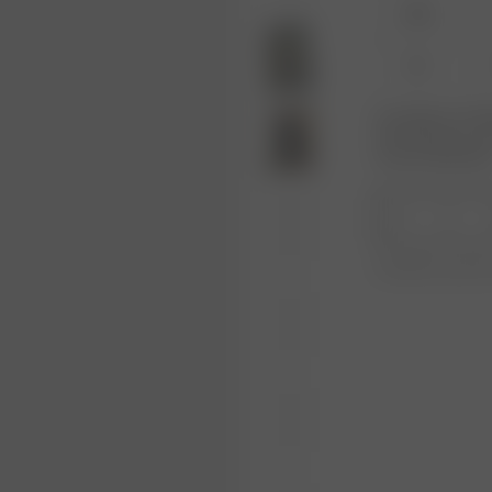
XXS
XL
Le produit ou la ta
votre taille pour r
nouveau disponible
1
Expédition gratui