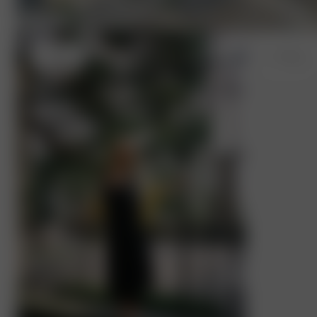
S
- 162 cm
S
- 170 cm