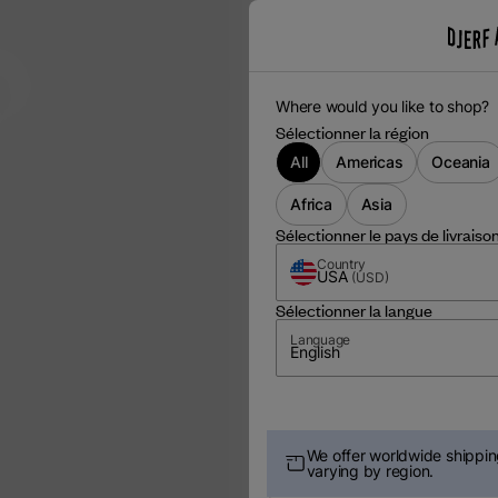
m
Where would you like to shop?
Sélectionner la région
All
Americas
Oceania
Africa
Asia
Sélectionner le pays de livraiso
Country
USA
(
USD
)
Sélectionner la langue
Language
English
We offer worldwide shipping
varying by region.