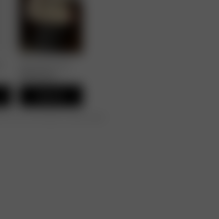
eve
Satin Shirt Ivory
150.00 EUR
Ajouter
te pour les commandes au-delà de 195€