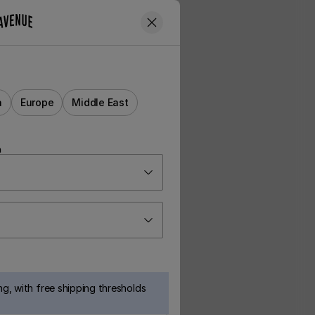
a
Europe
Middle East
n
g, with free shipping thresholds