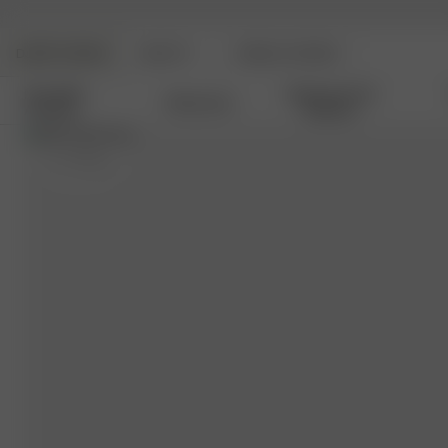
DJERF AVENUE
BEAUTY
ANGELS AVENUE
Nouvelles
Vêtements De
Vêtements
Arrivées
Détente
S
- 177 cm