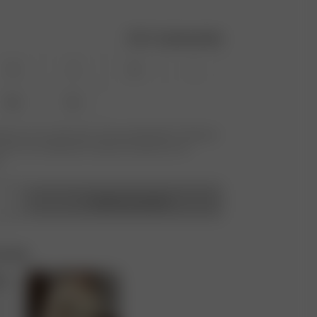
Guide des tailles
XS
S
M
L
XXL
3XL
ille que vous recherchez n'est pas disponible ? Saisissez
ecevoir une notification lorsque le produit sera de
.
Ajouter au panier
e Set