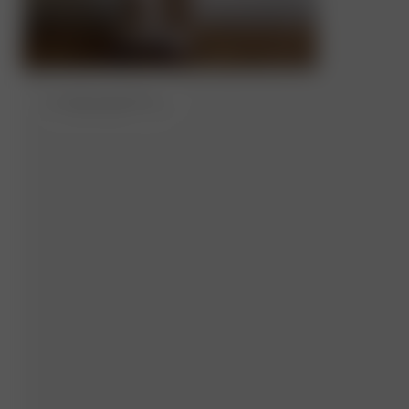
M
- (tall version) 177 cm