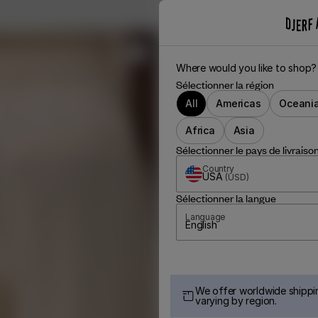
Where would you like to shop?
Sélectionner la région
All
Americas
Oceani
Africa
Asia
Sélectionner le pays de livraiso
Country
USA
(
USD
)
Sélectionner la langue
Language
English
We offer worldwide shippin
varying by region.