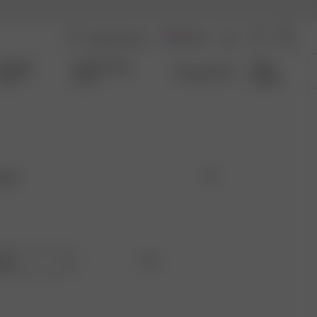
France
Coming
Qui Sommes-
Size
Transparence
Soon
nous
Guide
vory
ique
Tall