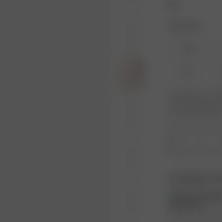
Taille : XXS
XXS
XL
Le produit ou la ta
votre taille pour r
nouveau disponible
1
Complete Th