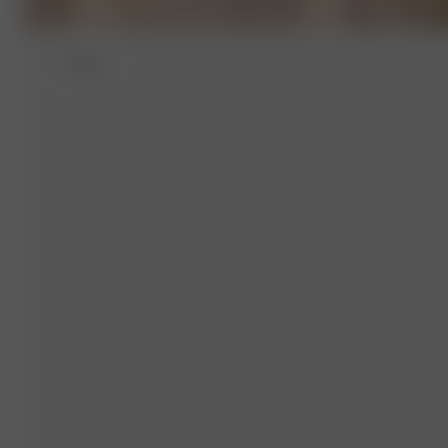
S
- 162 cm