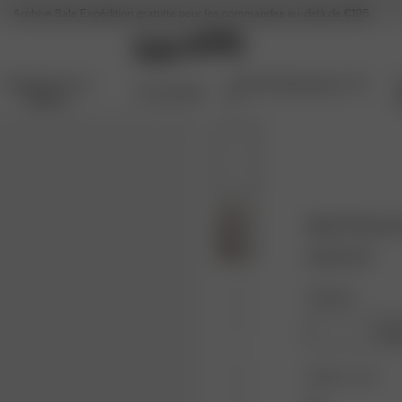
Archive Sale
Expédition gratuite pour les commandes au-delà de €195
Articles Pour La
Archive Sale jusqu'à -70
Accessoires
Maison
%
Satin Pants I
150.00 EUR
Longueur:
Class
Couleur : Ivory